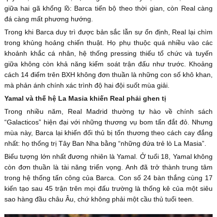
giữa hai gã khổng lồ: Barca tiến bộ theo thời gian, còn Real càng
đá càng mất phương hướng.
Trong khi Barca duy trì được bản sắc lẫn sự ổn định, Real lại chìm
trong khủng hoảng chiến thuật. Họ phụ thuộc quá nhiều vào các
khoảnh khắc cá nhân, hệ thống pressing thiếu tổ chức và tuyến
giữa không còn khả năng kiểm soát trận đấu như trước. Khoảng
cách 14 điểm trên BXH không đơn thuần là những con số khô khan,
mà phản ánh chính xác trình độ hai đội suốt mùa giải.
Yamal và thế hệ La Masia khiến Real phải ghen tị
Trong nhiều năm, Real Madrid thường tự hào về chính sách
“Galacticos” hiện đại với những thương vụ bom tấn đắt đỏ. Nhưng
mùa này, Barca lại khiến đối thủ bị tổn thương theo cách cay đắng
nhất: họ thống trị Tây Ban Nha bằng “những đứa trẻ lò La Masia”.
Biểu tượng lớn nhất đương nhiên là Yamal. Ở tuổi 18, Yamal không
còn đơn thuần là tài năng triển vọng. Anh đã trở thành trung tâm
trong hệ thống tấn công của Barca. Con số 24 bàn thắng cùng 17
kiến tạo sau 45 trận trên mọi đấu trường là thống kê của một siêu
sao hàng đầu châu Âu, chứ không phải một cầu thủ tuổi teen.