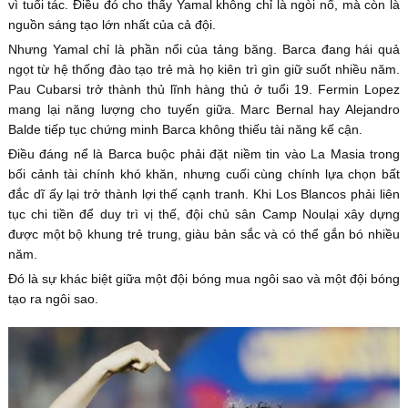
vì tuổi tác. Điều đó cho thấy Yamal không chỉ là ngòi nổ, mà còn là
nguồn sáng tạo lớn nhất của cả đội.
Nhưng Yamal chỉ là phần nổi của tảng băng. Barca đang hái quả
ngọt từ hệ thống đào tạo trẻ mà họ kiên trì gìn giữ suốt nhiều năm.
Pau Cubarsi trở thành thủ lĩnh hàng thủ ở tuổi 19. Fermin Lopez
mang lại năng lượng cho tuyến giữa. Marc Bernal hay Alejandro
Balde tiếp tục chứng minh Barca không thiếu tài năng kế cận.
Điều đáng nể là Barca buộc phải đặt niềm tin vào La Masia trong
bối cảnh tài chính khó khăn, nhưng cuối cùng chính lựa chọn bất
đắc dĩ ấy lại trở thành lợi thế cạnh tranh. Khi Los Blancos phải liên
tục chi tiền để duy trì vị thế, đội chủ sân Camp Noulại xây dựng
được một bộ khung trẻ trung, giàu bản sắc và có thể gắn bó nhiều
năm.
Đó là sự khác biệt giữa một đội bóng mua ngôi sao và một đội bóng
tạo ra ngôi sao.