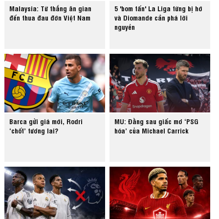
Malaysia: Từ thắng ăn gian
5 'bom tấn' La Liga từng bị hớ
đến thua đau đớn Việt Nam
và Diomande cần phá lời
nguyền
Barca gửi giá mới, Rodri
MU: Đằng sau giấc mơ ‘PSG
‘chốt’ tương lai?
hóa’ của Michael Carrick