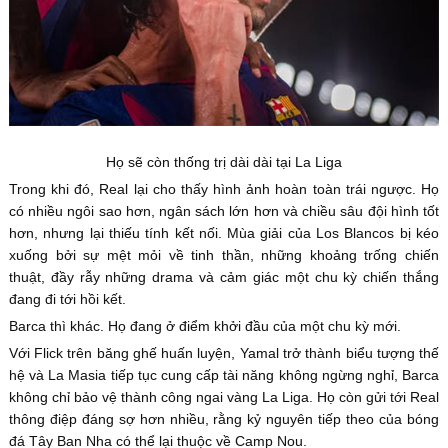
Họ sẽ còn thống trị dài dài tại La Liga
Trong khi đó, Real lại cho thấy hình ảnh hoàn toàn trái ngược. Họ
có nhiều ngôi sao hơn, ngân sách lớn hơn và chiều sâu đội hình tốt
hơn, nhưng lại thiếu tính kết nối. Mùa giải của Los Blancos bị kéo
xuống bởi sự mệt mỏi về tinh thần, những khoảng trống chiến
thuật, đầy rẫy những drama và cảm giác một chu kỳ chiến thắng
đang đi tới hồi kết.
Barca thì khác. Họ đang ở điểm khởi đầu của một chu kỳ mới.
Với Flick trên băng ghế huấn luyện, Yamal trở thành biểu tượng thế
hệ và La Masia tiếp tục cung cấp tài năng không ngừng nghỉ, Barca
không chỉ bảo vệ thành công ngai vàng La Liga. Họ còn gửi tới Real
thông điệp đáng sợ hơn nhiều, rằng kỷ nguyên tiếp theo của bóng
đá Tây Ban Nha có thể lại thuộc về Camp Nou.