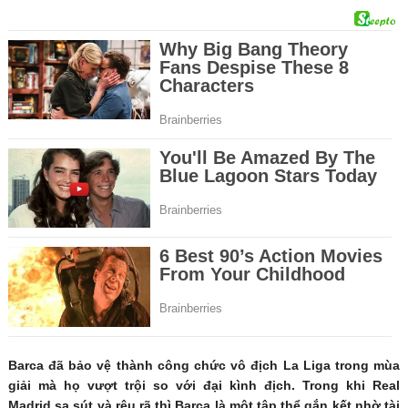
Barca đã bảo vệ thành công chức vô địch La Liga trong mùa
giải mà họ vượt trội so với đại kình địch. Trong khi Real
Madrid sa sút và rệu rã thì Barca là một tập thể gắn kết nhờ tài