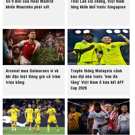
Số 9 mới của Real Madrid
Thái Lan coi chừng, Việt Nam
khiến Mourinho phát sốt
từng khốn khổ trước Singapore
Arsenal mua Guimaraes vì vũ
Truyền thông Malaysia cảnh
khí đặc biệt đáng giá cả trăm
báo đội nhà trước ‘hòn đá
triệu bảng
tảng’ Việt Nam ở bán kết AFF
Cup 2026