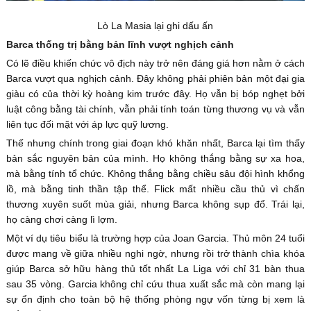
Lò La Masia lại ghi dấu ấn
Barca thống trị bằng bản lĩnh vượt nghịch cảnh
Có lẽ điều khiến chức vô địch này trở nên đáng giá hơn nằm ở cách
Barca vượt qua nghịch cảnh. Đây không phải phiên bản một đại gia
giàu có của thời kỳ hoàng kim trước đây. Họ vẫn bị bóp nghẹt bởi
luật công bằng tài chính, vẫn phải tính toán từng thương vụ và vẫn
liên tục đối mặt với áp lực quỹ lương.
Thế nhưng chính trong giai đoạn khó khăn nhất, Barca lại tìm thấy
bản sắc nguyên bản của mình. Họ không thắng bằng sự xa hoa,
mà bằng tính tổ chức. Không thắng bằng chiều sâu đội hình khổng
lồ, mà bằng tinh thần tập thể. Flick mất nhiều cầu thủ vì chấn
thương xuyên suốt mùa giải, nhưng Barca không sụp đổ. Trái lại,
họ càng chơi càng lì lợm.
Một ví dụ tiêu biểu là trường hợp của Joan Garcia. Thủ môn 24 tuổi
được mang về giữa nhiều nghi ngờ, nhưng rồi trở thành chìa khóa
giúp Barca sở hữu hàng thủ tốt nhất La Liga với chỉ 31 bàn thua
sau 35 vòng. Garcia không chỉ cứu thua xuất sắc mà còn mang lại
sự ổn định cho toàn bộ hệ thống phòng ngự vốn từng bị xem là