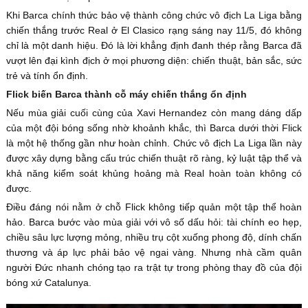
Khi Barca chính thức bảo vệ thành công chức vô địch La Liga bằng
chiến thắng trước Real ở El Clasico rạng sáng nay 11/5, đó không
chỉ là một danh hiệu. Đó là lời khẳng định đanh thép rằng Barca đã
vượt lên đại kình địch ở mọi phương diện: chiến thuật, bản sắc, sức
trẻ và tính ổn định.
Flick biến Barca thành cỗ máy chiến thắng ổn định
Nếu mùa giải cuối cùng của Xavi Hernandez còn mang dáng dấp
của một đội bóng sống nhờ khoảnh khắc, thì Barca dưới thời Flick
là một hệ thống gần như hoàn chỉnh. Chức vô địch La Liga lần này
được xây dựng bằng cấu trúc chiến thuật rõ ràng, kỷ luật tập thể và
khả năng kiểm soát khủng hoảng mà Real hoàn toàn không có
được.
Điều đáng nói nằm ở chỗ Flick không tiếp quản một tập thể hoàn
hảo. Barca bước vào mùa giải với vô số dấu hỏi: tài chính eo hẹp,
chiều sâu lực lượng mỏng, nhiều trụ cột xuống phong độ, dính chấn
thương và áp lực phải bảo vệ ngai vàng. Nhưng nhà cầm quân
người Đức nhanh chóng tạo ra trật tự trong phòng thay đồ của đội
bóng xứ Catalunya.