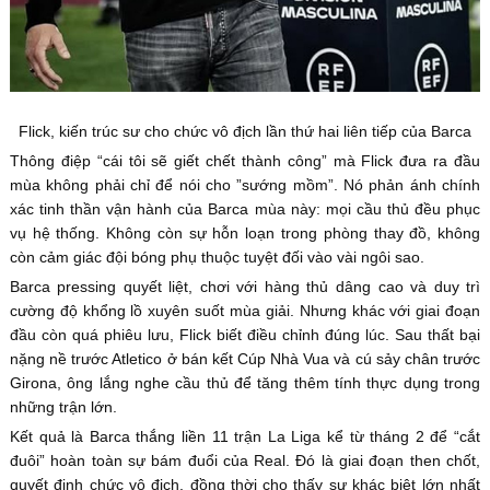
Flick, kiến trúc sư cho chức vô địch lần thứ hai liên tiếp của Barca
Thông điệp “cái tôi sẽ giết chết thành công” mà Flick đưa ra đầu
mùa không phải chỉ để nói cho ”sướng mồm”. Nó phản ánh chính
xác tinh thần vận hành của Barca mùa này: mọi cầu thủ đều phục
vụ hệ thống. Không còn sự hỗn loạn trong phòng thay đồ, không
còn cảm giác đội bóng phụ thuộc tuyệt đối vào vài ngôi sao.
Barca pressing quyết liệt, chơi với hàng thủ dâng cao và duy trì
cường độ khổng lồ xuyên suốt mùa giải. Nhưng khác với giai đoạn
đầu còn quá phiêu lưu, Flick biết điều chỉnh đúng lúc. Sau thất bại
nặng nề trước Atletico ở bán kết Cúp Nhà Vua và cú sảy chân trước
Girona, ông lắng nghe cầu thủ để tăng thêm tính thực dụng trong
những trận lớn.
Kết quả là Barca thắng liền 11 trận La Liga kể từ tháng 2 để “cắt
đuôi” hoàn toàn sự bám đuổi của Real. Đó là giai đoạn then chốt,
quyết định chức vô địch, đồng thời cho thấy sự khác biệt lớn nhất