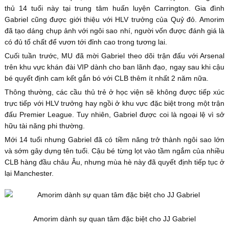
thủ 14 tuổi này tại trung tâm huấn luyện Carrington. Gia đình
Gabriel cũng được giới thiệu với HLV trưởng của Quỷ đỏ. Amorim
đã tạo dáng chụp ảnh với ngôi sao nhí, người vốn được đánh giá là
có đủ tố chất để vươn tới đỉnh cao trong tương lai.
Cuối tuần trước, MU đã mời Gabriel theo dõi trận đấu với Arsenal
trên khu vực khán đài VIP dành cho ban lãnh đạo, ngay sau khi cậu
bé quyết định cam kết gắn bó với CLB thêm ít nhất 2 năm nữa.
Thông thường, các cầu thủ trẻ ở học viện sẽ không được tiếp xúc
trực tiếp với HLV trưởng hay ngồi ở khu vực đặc biệt trong một trận
đấu Premier League. Tuy nhiên, Gabriel được coi là ngoại lệ vì sở
hữu tài năng phi thường.
Mới 14 tuổi nhưng Gabriel đã có tiềm năng trở thành ngôi sao lớn
và sớm gây dựng tên tuổi. Cậu bé từng lọt vào tầm ngắm của nhiều
CLB hàng đầu châu Âu, nhưng mùa hè này đã quyết định tiếp tục ở
lại Manchester.
Amorim dành sự quan tâm đặc biệt cho JJ Gabriel