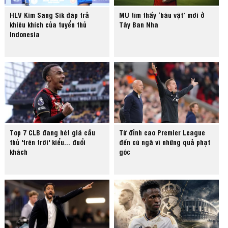
HLV Kim Sang Sik đáp trả
MU tìm thấy ‘báu vật’ mới ở
khiêu khích của tuyển thủ
Tây Ban Nha
Indonesia
Top 7 CLB đang hét giá cầu
Từ đỉnh cao Premier League
thủ 'trên trời' kiểu... đuổi
đến cú ngã vì những quả phạt
khách
góc