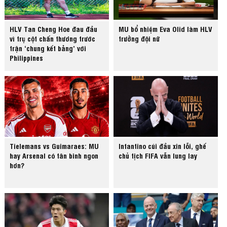
HLV Tan Cheng Hoe đau đầu
MU bổ nhiệm Eva Olid làm HLV
vì trụ cột chấn thương trước
trưởng đội nữ
trận ‘chung kết bảng’ với
Philippines
Tielemans vs Guimaraes: MU
Infantino cúi đầu xin lỗi, ghế
hay Arsenal có tân binh ngon
chủ tịch FIFA vẫn lung lay
hơn?