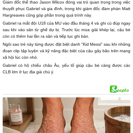
Giám đốc thể thao Jason Wilcox đóng vai trò quan trọng trong việc
thuyết phục Gabriel và gia đình, trong khi giám đốc đàm phán Matt
Hargreaves cũng góp phần trong quá trình này.
Gabriel ra mắt đội U18 của MU vào đầu tháng 4 và ghi cú đúp ngay
sau khi vào sân từ ghế dự bị. Trước lúc mùa giải khép lại, cậu bé
còn có thêm hai lần ra sân và tiếp tục ghi bàn.
Ngôi sao trẻ này từng được đặt biệt danh "Kid Messi" sau khi những
đoạn clip tập luyện và kỹ năng đặc biệt của cậu gây bão trên mạng
xã hội lúc còn nhỏ.
Gabriel có hộ chiếu châu Âu, yếu tố giúp cậu bé càng được các
CLB lớn ở lục địa già chú ý.