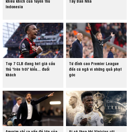
khiêu khích của tuyển thủ
Tây Ban Nha
Indonesia
Top 7 CLB đang hét giá cầu
Từ đỉnh cao Premier League
thủ 'trên trời' kiểu... đuổi
đến cú ngã vì những quả phạt
khách
góc
Amorim chỉ ra vấn đề lớn của
Ai sẽ thua khi Vinicius rời