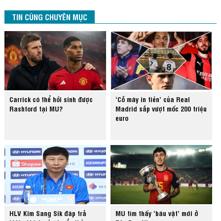
TIN CÙNG CHUYÊN MỤC
Carrick có thể hồi sinh được
‘Cỗ máy in tiền’ của Real
Rashford tại MU?
Madrid sắp vượt mốc 200 triệu
euro
HLV Kim Sang Sik đáp trả
MU tìm thấy ‘báu vật’ mới ở