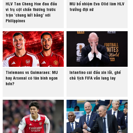
HLV Tan Cheng Hoe đau đầu
MU bổ nhiệm Eva Olid làm HLV
vì trụ cột chấn thương trước
trưởng đội nữ
trận ‘chung kết bảng’ với
Philippines
Tielemans vs Guimaraes: MU
Infantino cúi đầu xin lỗi, ghế
hay Arsenal có tân binh ngon
chủ tịch FIFA vẫn lung lay
hơn?