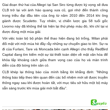
Giai đoạn thứ hai của Allegri tại San Siro từng được kỳ vọng sẽ đưa
CLB trở lại với ánh hào quang xưa cũ, gợi nhớ đến thành công
trong triều đại đầu tiên của ông từ năm 2010 đến 2014 khi ông
giành được Scudetto. Tuy nhiên, vị chiến lược gia 58 tuổi gốc
Livorno này đã không thể tái hiện lại thứ phép màu đó, khi chỉ tại vị
được đúng một mùa giải.
Với việc toàn bộ bộ phận thể thao hiện đang bỏ trống, Milan phải
đối mặt với một mùa hè đầy rẫy những sự chuyển giao to lớn. Sự ra
đi của Furlani, Tare và Moncada bên cạnh Allegri cho thấy RedBird
Capital đang tìm kiếm một sự tái thiết toàn diện về mặt văn hóa để
khỏa lấp khoảng cách giữa tham vọng cao của họ và màn trình
diễn của đội bóng trên sân cỏ.
CLB khép lại thông báo của mình bằng lời khẳng định: "Những
thông báo tiếp theo liên quan đến các bổ nhiệm mới sẽ được truyền
thông ngay sau khi được hoàn tất, với mục tiêu sở hữu một bộ máy
sẵn sàng trước khi mùa giải mới bắt đầu".