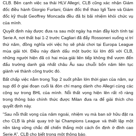
CLB. Bên cạnh việc sa thải HLV Allegri, CLB cũng xác nhận Giám
đốc điều hành Giorgio Furlani, Giám đốc thể thao Igli Tare và Giám
đốc kỹ thuật Geoffrey Moncada đều đã bị bãi nhiệm khỏi chức vụ
của mình.
Quyết định này được đưa ra sau một ngày hạ màn đầy kịch tính tại
Serie A, nơi thất bại 1-2 trước Cagliari đã đẩy Rossoneri xuống vị trí
thứ năm, đồng nghĩa với việc họ sẽ phải chơi tại Europa League
mùa giải tới. Điều này đánh dấu một bước lùi lớn đối với CLB,
những người hiện đã có hai mùa giải liên tiếp không thể vươn đến
đấu trường danh giá nhất châu Âu sau chuỗi bốn năm liên tục
giành vé thành công trước đó.
Bất chấp việc nằm trong Top 2 suốt phần lớn thời gian của năm, sự
sụp đổ ở giai đoạn cuối là đòn chí mạng dành cho Allegri cùng các
cộng sự trong BHL của mình. Nỗi thất vọng hiện lên rất rõ ràng
trong thông báo chính thức được Milan đưa ra để giải thích cho
quyết định này.
“Sau nỗi thất vọng của năm ngoái, nhiệm vụ mà ban sở hữu đặt ra
cho CLB là phải quay trở lại Champions League và thiết lập một
nền tảng vững chắc để chiến thắng một cách ổn định ở đỉnh cao
Serie A”, CLB cho biết trong một thông báo.